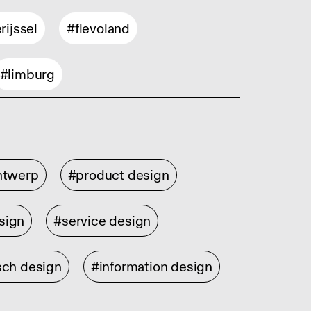
rijssel
#flevoland
#limburg
ontwerp
#product design
sign
#service design
sch design
#information design