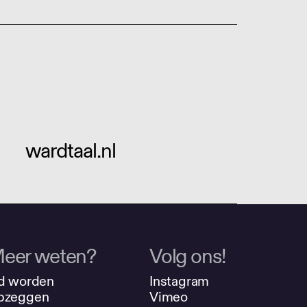
wardtaal.nl
eer weten?
Volg ons!
d worden
Instagram
pzeggen
Vimeo