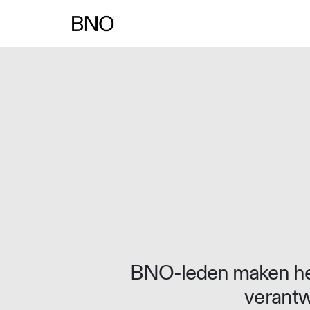
Overslaan naar inhoud
BNO-leden maken het
verantw