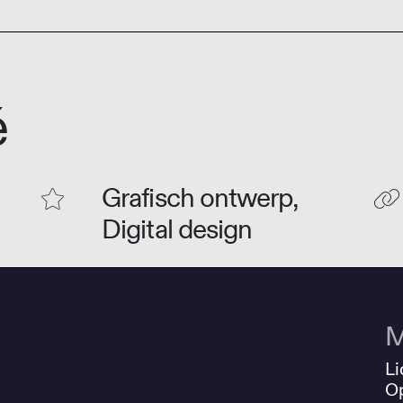
é
Grafisch ontwerp,
Digital design
M
Li
O