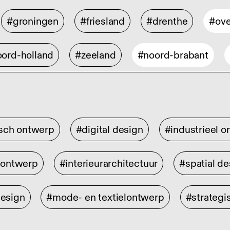
#groningen
#friesland
#drenthe
#ove
ord-holland
#zeeland
#noord-brabant
isch ontwerp
#digital design
#industrieel 
rontwerp
#interieurarchitectuur
#spatial de
design
#mode- en textielontwerp
#strategi