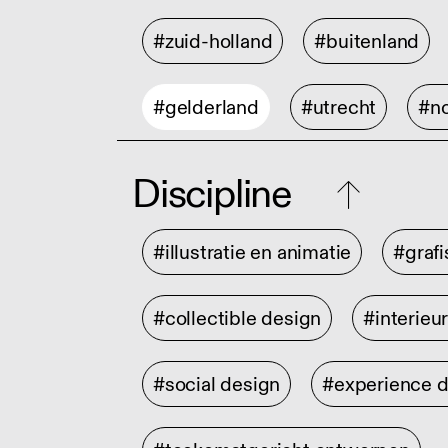
#zuid-holland
#buitenland
#gelderland
#utrecht
#no
Discipline
#illustratie en animatie
#graf
#collectible design
#interieu
#social design
#experience 