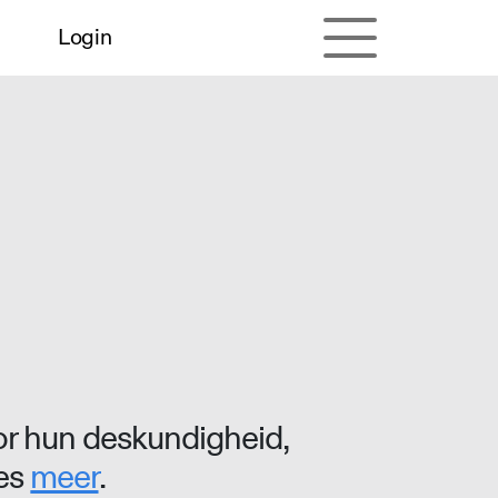
Login
r hun deskundigheid,
ees
meer
.