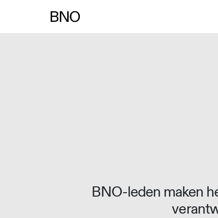
Overslaan naar inhoud
BNO-leden maken het
verantw