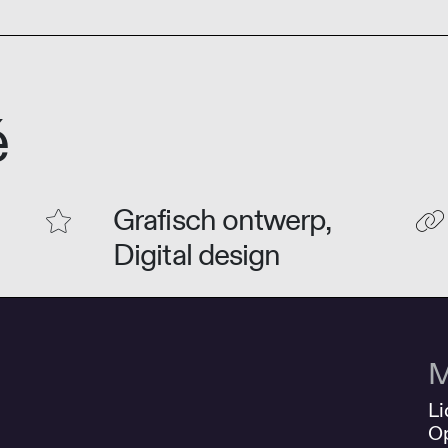
é
Grafisch ontwerp,
Digital design
M
Li
O