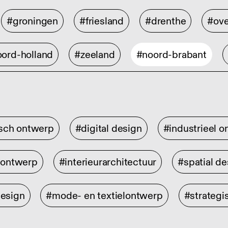
#groningen
#friesland
#drenthe
#ove
ord-holland
#zeeland
#noord-brabant
isch ontwerp
#digital design
#industrieel 
rontwerp
#interieurarchitectuur
#spatial de
design
#mode- en textielontwerp
#strategi