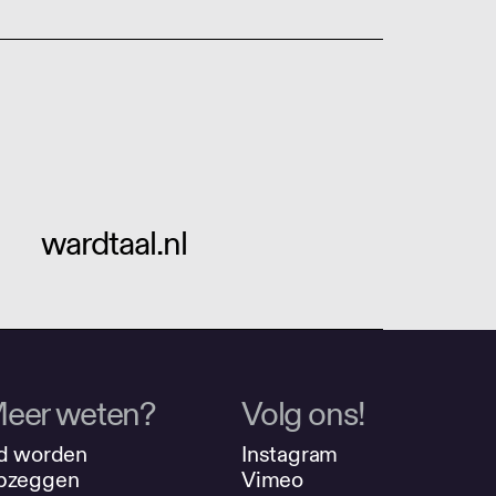
wardtaal.nl
eer weten?
Volg ons!
d worden
Instagram
pzeggen
Vimeo