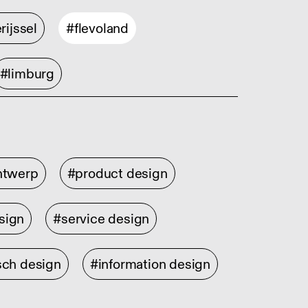
rijssel
#flevoland
#limburg
ontwerp
#product design
sign
#service design
sch design
#information design