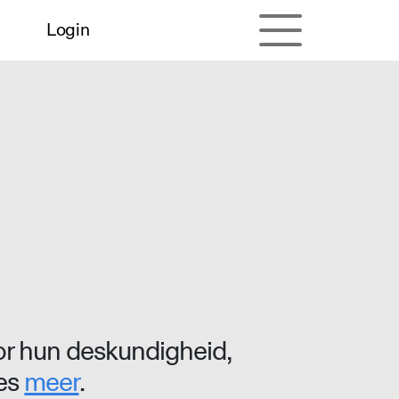
Login
r hun deskundigheid,
ees
meer
.