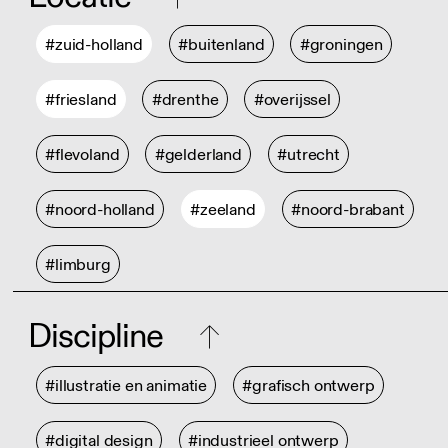
#zuid-holland
#buitenland
#groningen
#friesland
#drenthe
#overijssel
#flevoland
#gelderland
#utrecht
#noord-holland
#zeeland
#noord-brabant
#limburg
Discipline
#illustratie en animatie
#grafisch ontwerp
#digital design
#industrieel ontwerp