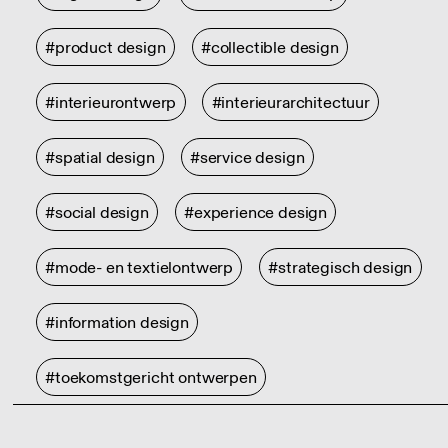
#product design
#collectible design
#interieurontwerp
#interieurarchitectuur
#spatial design
#service design
#social design
#experience design
#mode- en textielontwerp
#strategisch design
#information design
#toekomstgericht ontwerpen