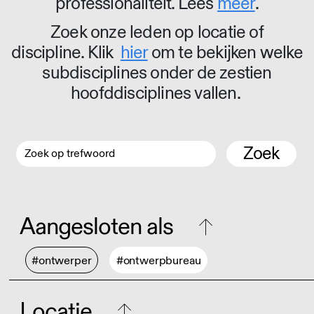
professionaliteit. Lees
meer
.
Zoek onze leden op locatie of
discipline. Klik
hier
om te bekijken welke
subdisciplines onder de zestien
hoofddisciplines vallen.
Zoek
Aangesloten als
#ontwerper
#ontwerpbureau
Locatie