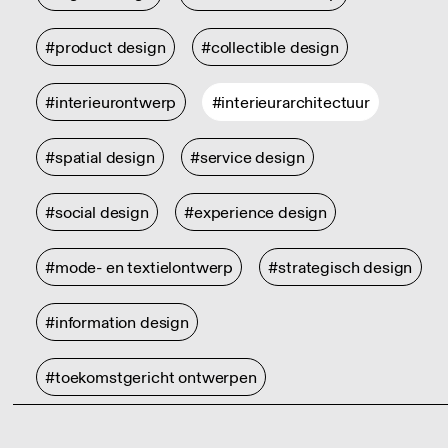
#product design
#collectible design
#interieurontwerp
#interieurarchitectuur
#spatial design
#service design
#social design
#experience design
#mode- en textielontwerp
#strategisch design
#information design
#toekomstgericht ontwerpen