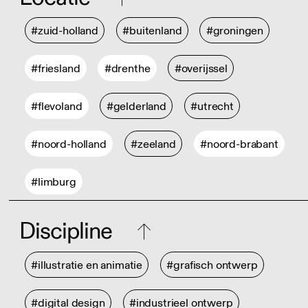
#zuid-holland
#buitenland
#groningen
#friesland
#drenthe
#overijssel
#flevoland
#gelderland
#utrecht
#noord-holland
#zeeland
#noord-brabant
#limburg
Discipline
#illustratie en animatie
#grafisch ontwerp
#digital design
#industrieel ontwerp