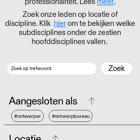
professionaliteit. Lees
meer
.
Zoek onze leden op locatie of
discipline. Klik
hier
om te bekijken welke
subdisciplines onder de zestien
hoofddisciplines vallen.
Zoek
Aangesloten als
#ontwerper
#ontwerpbureau
Locatie