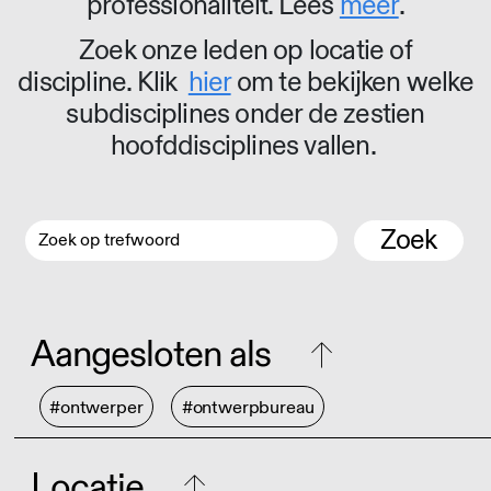
professionaliteit. Lees
meer
.
Zoek onze leden op locatie of
discipline. Klik
hier
om te bekijken welke
subdisciplines onder de zestien
hoofddisciplines vallen.
Zoek
Aangesloten als
#ontwerper
#ontwerpbureau
Locatie