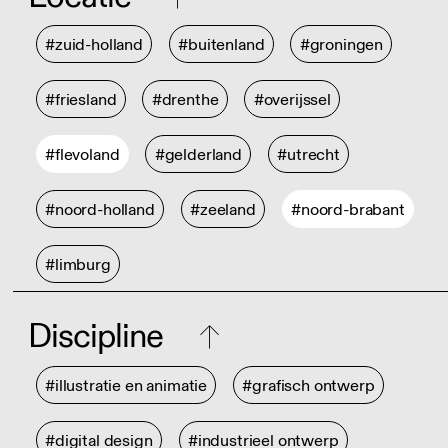
#zuid-holland
#buitenland
#groningen
#friesland
#drenthe
#overijssel
#flevoland
#gelderland
#utrecht
#noord-holland
#zeeland
#noord-brabant
#limburg
Discipline
#illustratie en animatie
#grafisch ontwerp
#digital design
#industrieel ontwerp