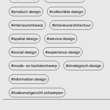
#product design
#collectible design
#interieurontwerp
#interieurarchitectuur
#spatial design
#service design
#social design
#experience design
#mode- en textielontwerp
#strategisch design
#information design
#toekomstgericht ontwerpen