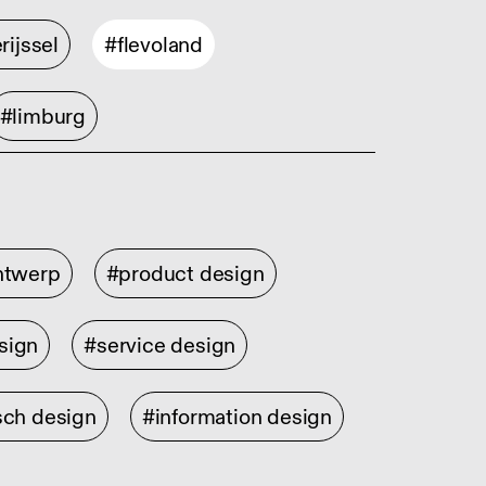
rijssel
#flevoland
#limburg
ontwerp
#product design
sign
#service design
sch design
#information design