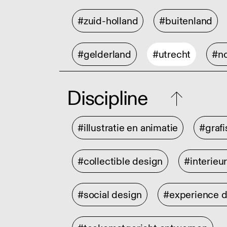
#zuid-holland
#buitenland
#gelderland
#utrecht
#no
Discipline
#illustratie en animatie
#graf
#collectible design
#interieu
#social design
#experience 