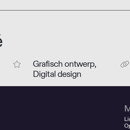
é
Grafisch ontwerp,
Digital design
M
Li
O