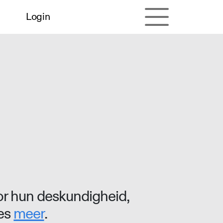
Login
r hun deskundigheid,
ees
meer
.