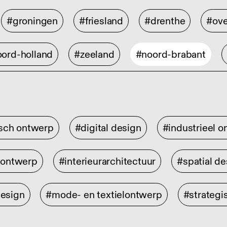
#groningen
#friesland
#drenthe
#ove
ord-holland
#zeeland
#noord-brabant
isch ontwerp
#digital design
#industrieel 
rontwerp
#interieurarchitectuur
#spatial de
design
#mode- en textielontwerp
#strategi