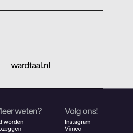
wardtaal.nl
eer weten?
Volg ons!
d worden
Instagram
pzeggen
Vimeo