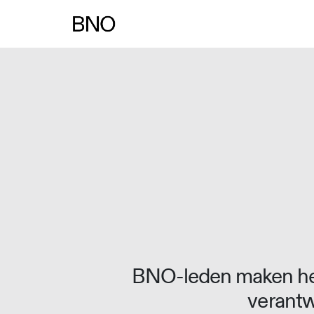
Overslaan naar inhoud
BNO-leden maken het
verantw