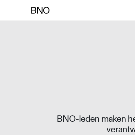
Overslaan naar inhoud
BNO-leden maken het
verantw