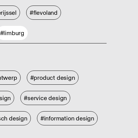
rijssel
#flevoland
#limburg
ontwerp
#product design
sign
#service design
sch design
#information design