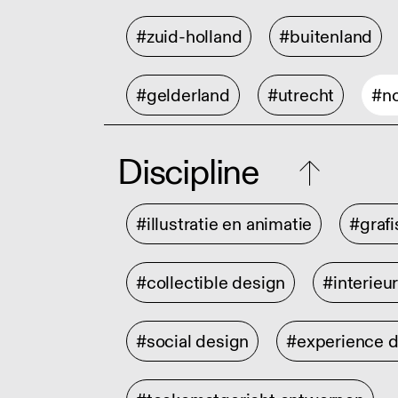
#zuid-holland
#buitenland
#gelderland
#utrecht
#no
Discipline
#illustratie en animatie
#graf
#collectible design
#interieu
#social design
#experience 