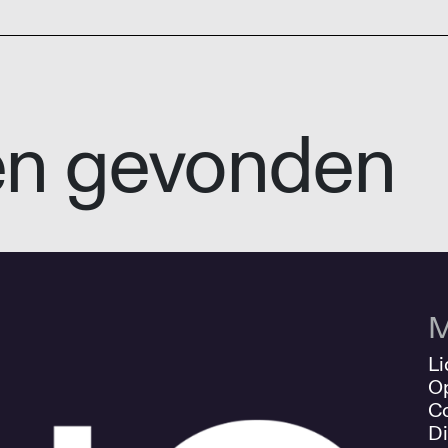
en gevonden
M
Li
O
Co
Di