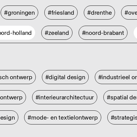
#groningen
#friesland
#drenthe
#ove
ord-holland
#zeeland
#noord-brabant
isch ontwerp
#digital design
#industrieel 
rontwerp
#interieurarchitectuur
#spatial de
design
#mode- en textielontwerp
#strategi