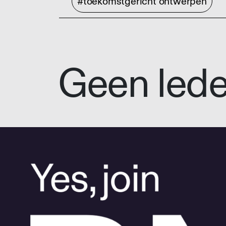
#toekomstgericht ontwerpen
Geen led