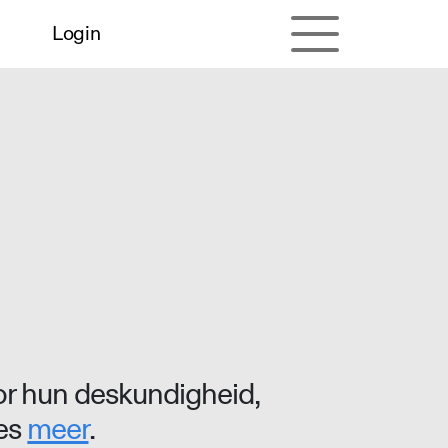
Login
r hun deskundigheid,
ees
meer
.