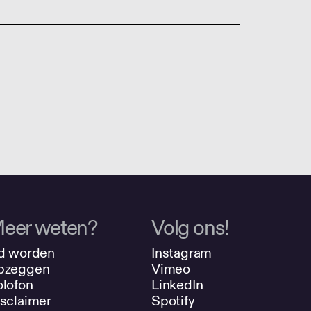
eer weten?
Volg ons!
d worden
Instagram
pzeggen
Vimeo
lofon
LinkedIn
sclaimer
Spotify