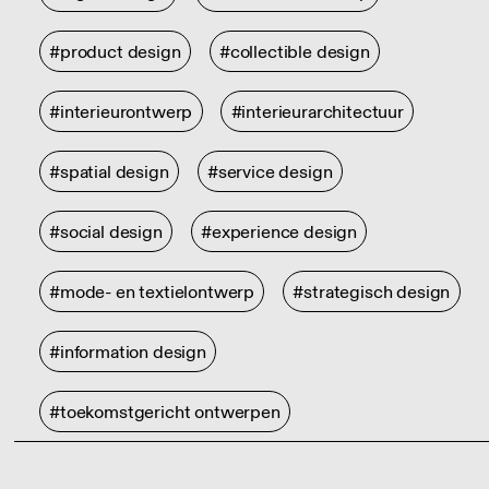
#product design
#collectible design
#interieurontwerp
#interieurarchitectuur
#spatial design
#service design
#social design
#experience design
#mode- en textielontwerp
#strategisch design
#information design
#toekomstgericht ontwerpen