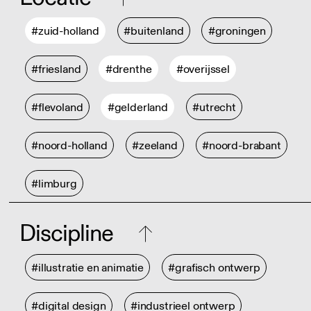
#zuid-holland
#buitenland
#groningen
#friesland
#drenthe
#overijssel
#flevoland
#gelderland
#utrecht
#noord-holland
#zeeland
#noord-brabant
#limburg
Discipline
#illustratie en animatie
#grafisch ontwerp
#digital design
#industrieel ontwerp