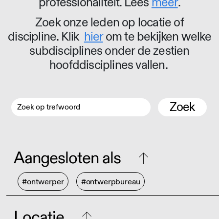
professionaliteit. Lees
meer
.
Zoek onze leden op locatie of
discipline. Klik
hier
om te bekijken welke
subdisciplines onder de zestien
hoofddisciplines vallen.
Zoek
Aangesloten als
#ontwerper
#ontwerpbureau
Locatie