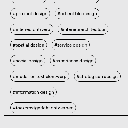
#product design
#collectible design
#interieurontwerp
#interieurarchitectuur
#spatial design
#service design
#social design
#experience design
#mode- en textielontwerp
#strategisch design
#information design
#toekomstgericht ontwerpen