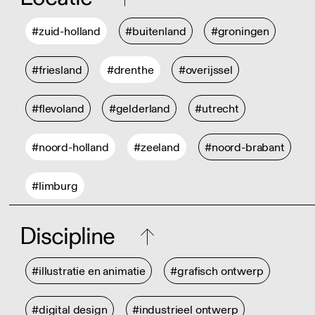
#zuid-holland
#buitenland
#groningen
#friesland
#drenthe
#overijssel
#flevoland
#gelderland
#utrecht
#noord-holland
#zeeland
#noord-brabant
#limburg
Discipline
#illustratie en animatie
#grafisch ontwerp
#digital design
#industrieel ontwerp