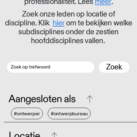
professionaliteit. Lees
meer
.
Zoek onze leden op locatie of
discipline. Klik
hier
om te bekijken welke
subdisciplines onder de zestien
hoofddisciplines vallen.
Zoek
Aangesloten als
#ontwerper
#ontwerpbureau
Locatie