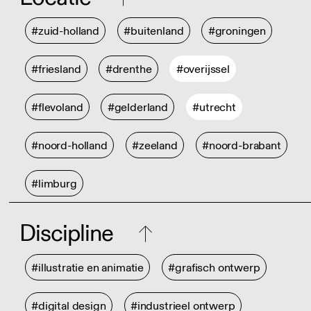
#zuid-holland
#buitenland
#groningen
#friesland
#drenthe
#overijssel
#flevoland
#gelderland
#utrecht
#noord-holland
#zeeland
#noord-brabant
#limburg
Discipline
#illustratie en animatie
#grafisch ontwerp
#digital design
#industrieel ontwerp