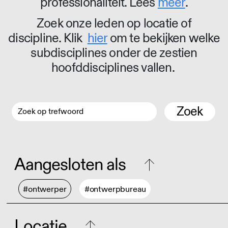
professionaliteit. Lees
meer
.
Zoek onze leden op locatie of
discipline. Klik
hier
om te bekijken welke
subdisciplines onder de zestien
hoofddisciplines vallen.
Zoek
Aangesloten als
#ontwerper
#ontwerpbureau
Locatie