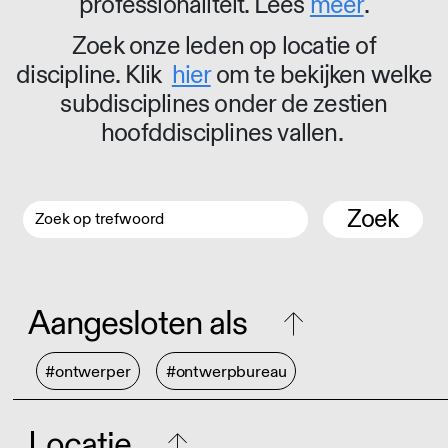
professionaliteit. Lees
meer
.
Zoek onze leden op locatie of
discipline. Klik
hier
om te bekijken welke
subdisciplines onder de zestien
hoofddisciplines vallen.
Zoek
Aangesloten als
#ontwerper
#ontwerpbureau
Locatie