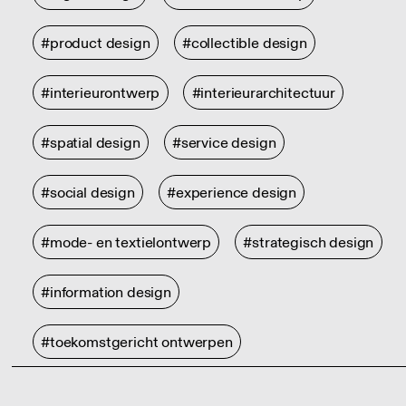
#product design
#collectible design
#interieurontwerp
#interieurarchitectuur
#spatial design
#service design
#social design
#experience design
#mode- en textielontwerp
#strategisch design
#information design
#toekomstgericht ontwerpen