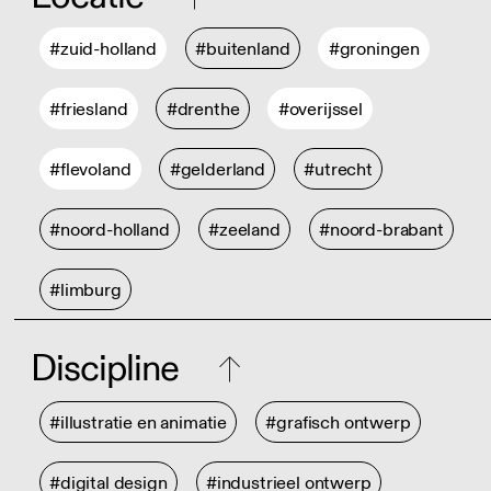
#zuid-holland
#buitenland
#groningen
#friesland
#drenthe
#overijssel
#flevoland
#gelderland
#utrecht
#noord-holland
#zeeland
#noord-brabant
#limburg
Discipline
#illustratie en animatie
#grafisch ontwerp
#digital design
#industrieel ontwerp