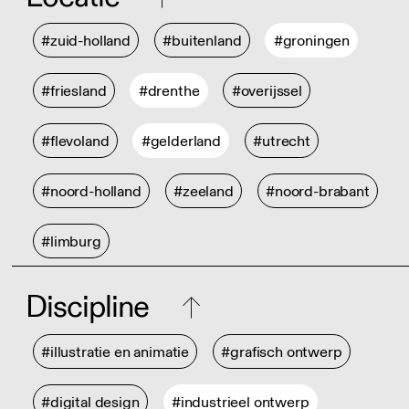
#zuid-holland
#buitenland
#groningen
#friesland
#drenthe
#overijssel
#flevoland
#gelderland
#utrecht
#noord-holland
#zeeland
#noord-brabant
#limburg
Discipline
#illustratie en animatie
#grafisch ontwerp
#digital design
#industrieel ontwerp