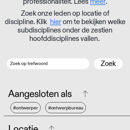
professionaliteit. Lees
meer
.
Zoek onze leden op locatie of
discipline. Klik
hier
om te bekijken welke
subdisciplines onder de zestien
hoofddisciplines vallen.
Zoek
Aangesloten als
#ontwerper
#ontwerpbureau
Locatie