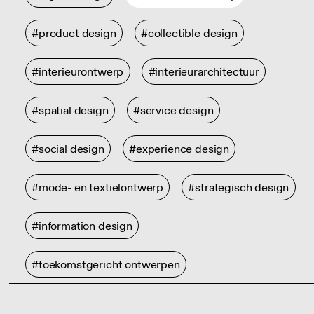
#product design
#collectible design
#interieurontwerp
#interieurarchitectuur
#spatial design
#service design
#social design
#experience design
#mode- en textielontwerp
#strategisch design
#information design
#toekomstgericht ontwerpen