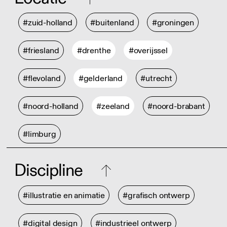
#zuid-holland
#buitenland
#groningen
#friesland
#drenthe
#overijssel
#flevoland
#gelderland
#utrecht
#noord-holland
#zeeland
#noord-brabant
#limburg
Discipline
#illustratie en animatie
#grafisch ontwerp
#digital design
#industrieel ontwerp