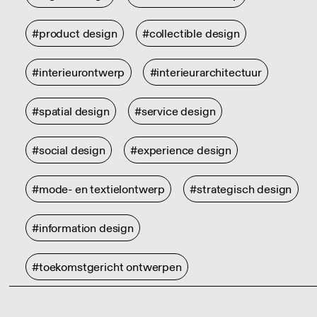
#product design
#collectible design
#interieurontwerp
#interieurarchitectuur
#spatial design
#service design
#social design
#experience design
#mode- en textielontwerp
#strategisch design
#information design
#toekomstgericht ontwerpen