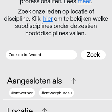
professionaliteit. Lees
meer
.
Zoek onze leden op locatie of
discipline. Klik
hier
om te bekijken welke
subdisciplines onder de zestien
hoofddisciplines vallen.
Zoek
Aangesloten als
#ontwerper
#ontwerpbureau
Locatie