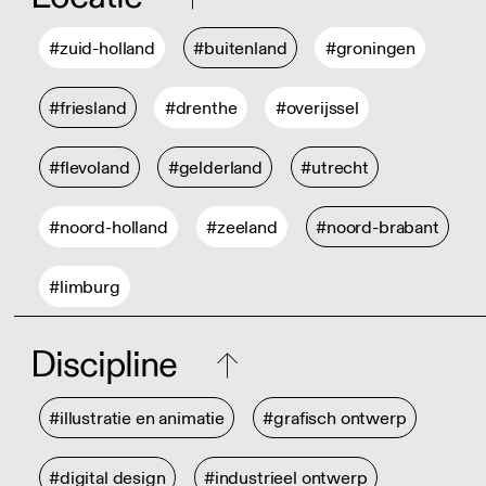
#zuid-holland
#buitenland
#groningen
#friesland
#drenthe
#overijssel
#flevoland
#gelderland
#utrecht
#noord-holland
#zeeland
#noord-brabant
#limburg
Discipline
#illustratie en animatie
#grafisch ontwerp
#digital design
#industrieel ontwerp