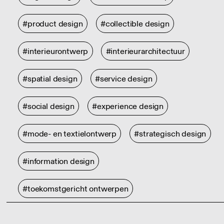
#product design
#collectible design
#interieurontwerp
#interieurarchitectuur
#spatial design
#service design
#social design
#experience design
#mode- en textielontwerp
#strategisch design
#information design
#toekomstgericht ontwerpen