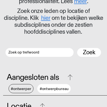
professionaliteit. Lees
meer
.
Zoek onze leden op locatie of
discipline. Klik
hier
om te bekijken welke
subdisciplines onder de zestien
hoofddisciplines vallen.
Zoek
Aangesloten als
#ontwerper
#ontwerpbureau
Locatie