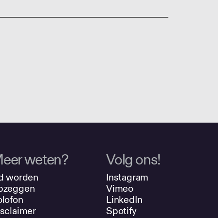
eer weten?
Volg ons!
d worden
Instagram
pzeggen
Vimeo
lofon
LinkedIn
sclaimer
Spotify