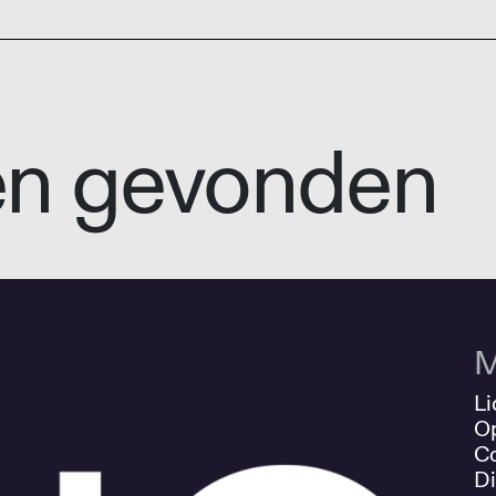
en gevonden
M
Li
O
Co
Di