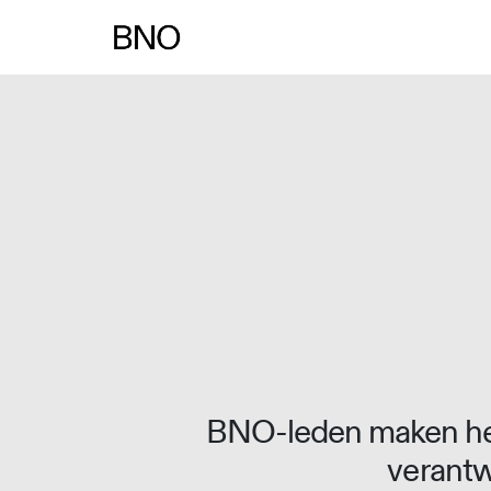
Overslaan naar inhoud
BNO-leden maken het
verantw