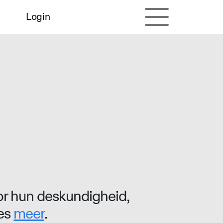
Login
r hun deskundigheid,
ees
meer
.