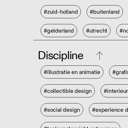
#zuid-holland
#buitenland
#gelderland
#utrecht
#no
Discipline
#illustratie en animatie
#graf
#collectible design
#interieu
#social design
#experience 