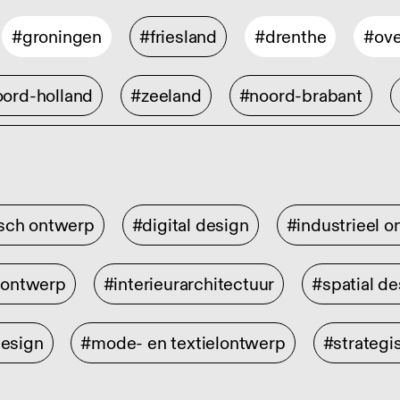
#groningen
#friesland
#drenthe
#ove
ord-holland
#zeeland
#noord-brabant
isch ontwerp
#digital design
#industrieel 
rontwerp
#interieurarchitectuur
#spatial de
design
#mode- en textielontwerp
#strategi