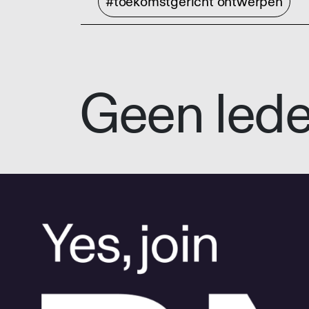
#toekomstgericht ontwerpen
Geen led