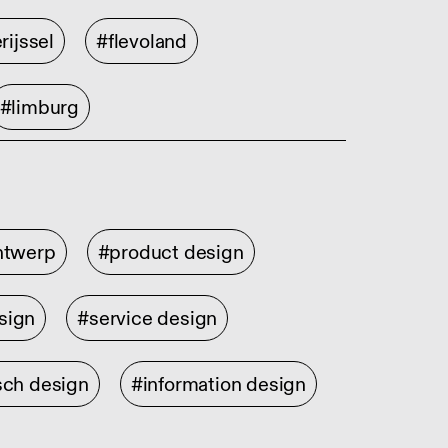
rijssel
#flevoland
#limburg
ontwerp
#product design
sign
#service design
sch design
#information design