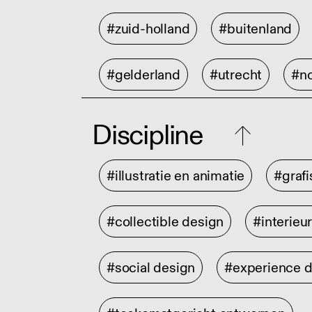
#zuid-holland
#buitenland
#gelderland
#utrecht
#no
Discipline
#illustratie en animatie
#graf
#collectible design
#interieu
#social design
#experience 