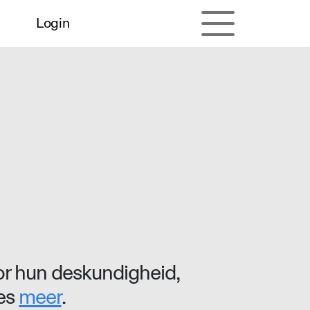
Login
r hun deskundigheid,
ees
meer
.