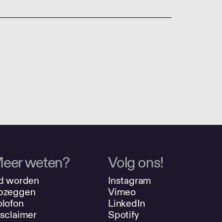
eer weten?
Volg ons!
d worden
Instagram
pzeggen
Vimeo
lofon
LinkedIn
sclaimer
Spotify