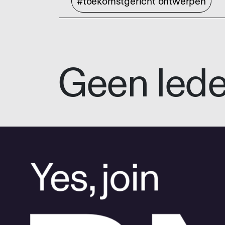
#toekomstgericht ontwerpen
Geen led