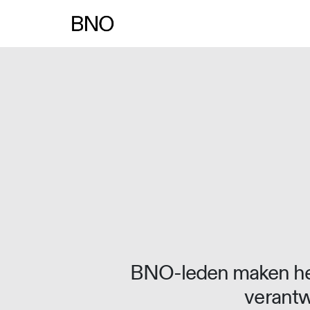
Overslaan naar inhoud
BNO-leden maken het
verantw