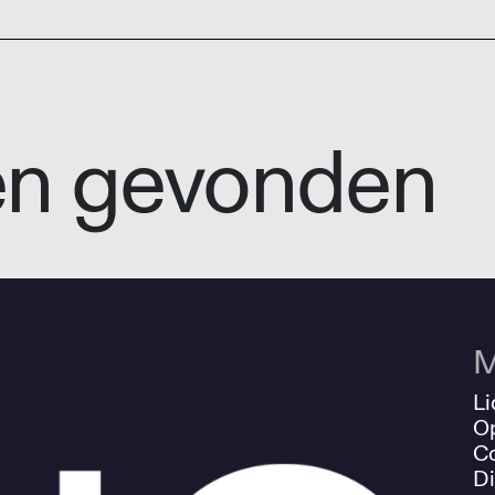
en gevonden
M
Li
O
Co
Di