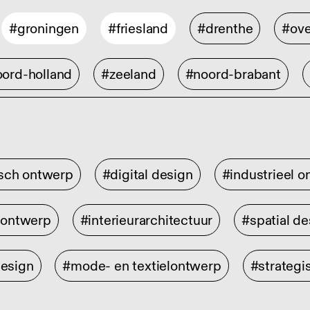
#groningen
#friesland
#drenthe
#ove
ord-holland
#zeeland
#noord-brabant
isch ontwerp
#digital design
#industrieel 
rontwerp
#interieurarchitectuur
#spatial de
design
#mode- en textielontwerp
#strategi