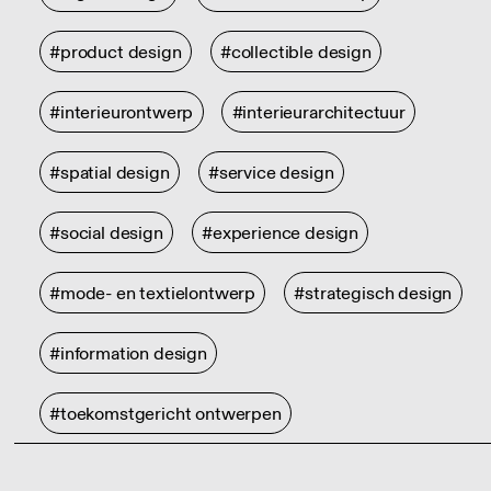
#product design
#collectible design
#interieurontwerp
#interieurarchitectuur
#spatial design
#service design
#social design
#experience design
#mode- en textielontwerp
#strategisch design
#information design
#toekomstgericht ontwerpen