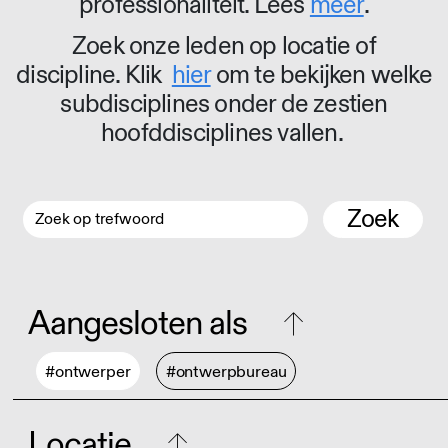
professionaliteit. Lees
meer
.
Zoek onze leden op locatie of
discipline. Klik
hier
om te bekijken welke
subdisciplines onder de zestien
hoofddisciplines vallen.
Zoek
Aangesloten als
#ontwerper
#ontwerpbureau
Locatie