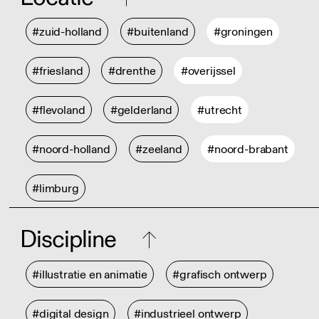
#zuid-holland
#buitenland
#groningen
#friesland
#drenthe
#overijssel
#flevoland
#gelderland
#utrecht
#noord-holland
#zeeland
#noord-brabant
#limburg
Discipline
#illustratie en animatie
#grafisch ontwerp
#digital design
#industrieel ontwerp