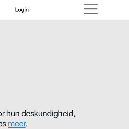
Login
r hun deskundigheid,
ees
meer
.