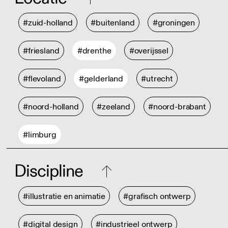
#zuid-holland
#buitenland
#groningen
#friesland
#drenthe
#overijssel
#flevoland
#gelderland
#utrecht
#noord-holland
#zeeland
#noord-brabant
#limburg
Discipline
#illustratie en animatie
#grafisch ontwerp
#digital design
#industrieel ontwerp