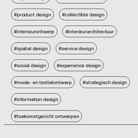
#product design
#collectible design
#interieurontwerp
#interieurarchitectuur
#spatial design
#service design
#social design
#experience design
#mode- en textielontwerp
#strategisch design
#information design
#toekomstgericht ontwerpen