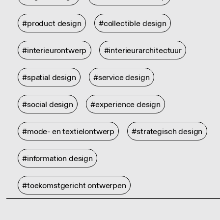
#product design
#collectible design
#interieurontwerp
#interieurarchitectuur
#spatial design
#service design
#social design
#experience design
#mode- en textielontwerp
#strategisch design
#information design
#toekomstgericht ontwerpen