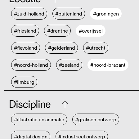
#zuid-holland
#buitenland
#groningen
#friesland
#drenthe
#overijssel
#flevoland
#gelderland
#utrecht
#noord-holland
#zeeland
#noord-brabant
#limburg
Discipline
#illustratie en animatie
#grafisch ontwerp
#digital design
#industrieel ontwerp