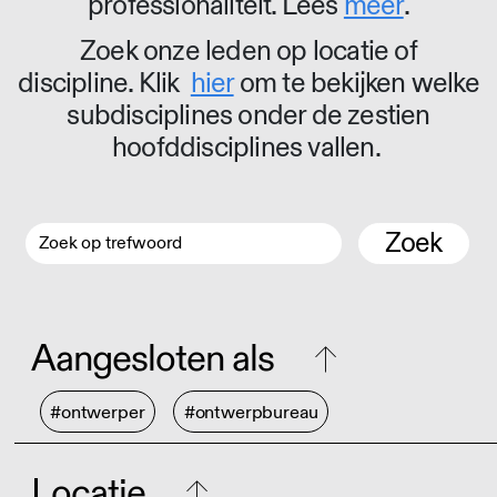
professionaliteit. Lees
meer
.
Zoek onze leden op locatie of
discipline. Klik
hier
om te bekijken welke
subdisciplines onder de zestien
hoofddisciplines vallen.
Zoek
Aangesloten als
#ontwerper
#ontwerpbureau
Locatie