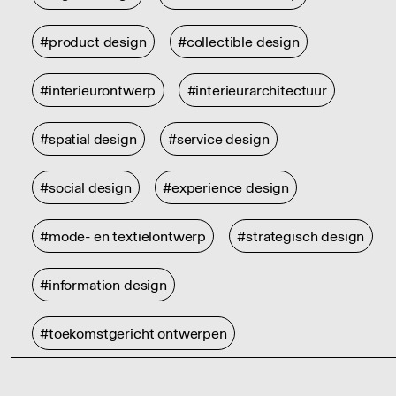
#product design
#collectible design
#interieurontwerp
#interieurarchitectuur
#spatial design
#service design
#social design
#experience design
#mode- en textielontwerp
#strategisch design
#information design
#toekomstgericht ontwerpen