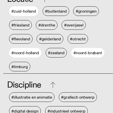
#zuid-holland
#buitenland
#groningen
#friesland
#drenthe
#overijssel
#flevoland
#gelderland
#utrecht
#noord-holland
#zeeland
#noord-brabant
#limburg
Discipline
#illustratie en animatie
#grafisch ontwerp
#digital design
#industrieel ontwerp