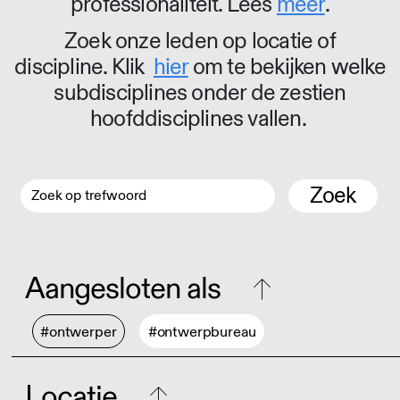
professionaliteit. Lees
meer
.
Zoek onze leden op locatie of
discipline. Klik
hier
om te bekijken welke
subdisciplines onder de zestien
hoofddisciplines vallen.
Zoek
Aangesloten als
#ontwerper
#ontwerpbureau
Locatie