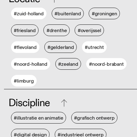
#zuid-holland
#buitenland
#groningen
#friesland
#drenthe
#overijssel
#flevoland
#gelderland
#utrecht
#noord-holland
#zeeland
#noord-brabant
#limburg
Discipline
#illustratie en animatie
#grafisch ontwerp
#digital design
#industrieel ontwerp