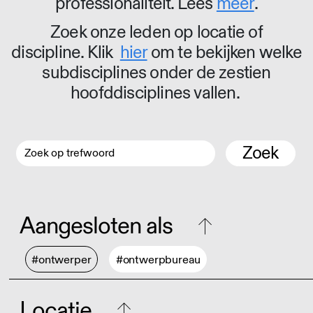
professionaliteit. Lees
meer
.
Zoek onze leden op locatie of
discipline. Klik
hier
om te bekijken welke
subdisciplines onder de zestien
hoofddisciplines vallen.
Zoek
Aangesloten als
#ontwerper
#ontwerpbureau
Locatie