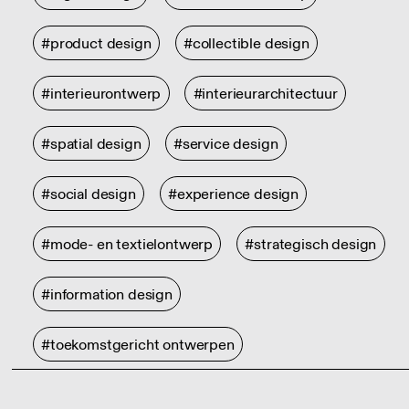
#product design
#collectible design
#interieurontwerp
#interieurarchitectuur
#spatial design
#service design
#social design
#experience design
#mode- en textielontwerp
#strategisch design
#information design
#toekomstgericht ontwerpen