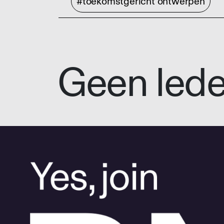
#toekomstgericht ontwerpen
Geen led