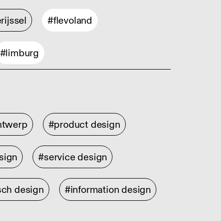
rijssel
#flevoland
#limburg
ontwerp
#product design
sign
#service design
sch design
#information design