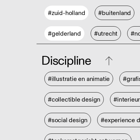
#zuid-holland
#buitenland
#gelderland
#utrecht
#no
Discipline
#illustratie en animatie
#graf
#collectible design
#interieu
#social design
#experience 