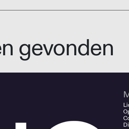
en gevonden
M
Li
O
Co
Di