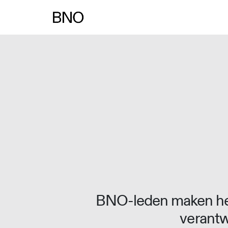
Overslaan naar inhoud
BNO-leden maken het
verantw