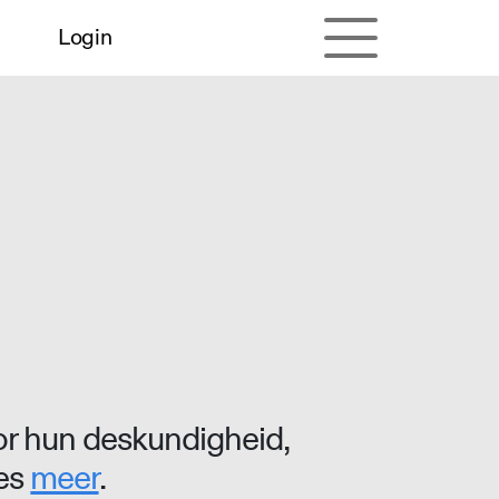
Login
r hun deskundigheid,
ees
meer
.