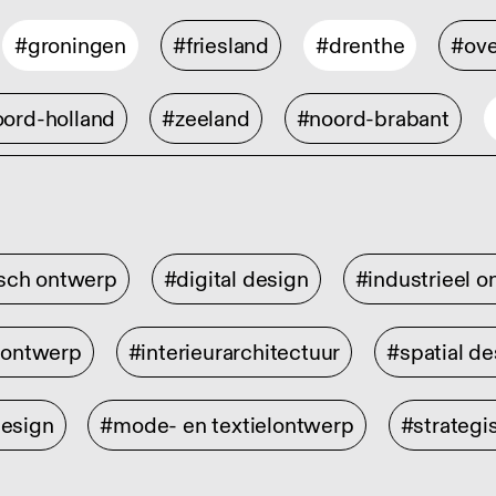
#groningen
#friesland
#drenthe
#ove
ord-holland
#zeeland
#noord-brabant
isch ontwerp
#digital design
#industrieel 
rontwerp
#interieurarchitectuur
#spatial de
design
#mode- en textielontwerp
#strategi