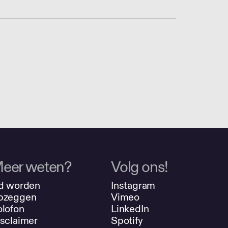
eer weten?
Volg ons!
d worden
Instagram
pzeggen
Vimeo
lofon
LinkedIn
sclaimer
Spotify