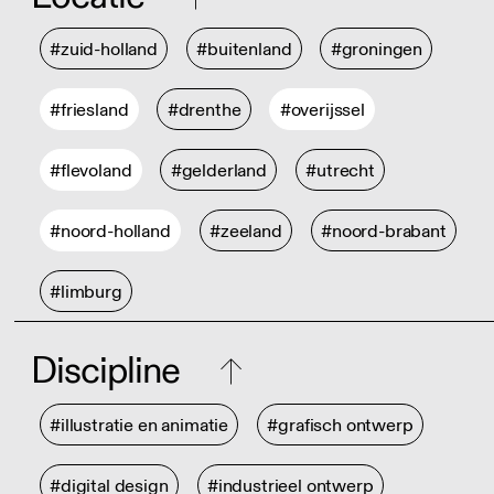
#zuid-holland
#buitenland
#groningen
#friesland
#drenthe
#overijssel
#flevoland
#gelderland
#utrecht
#noord-holland
#zeeland
#noord-brabant
#limburg
Discipline
#illustratie en animatie
#grafisch ontwerp
#digital design
#industrieel ontwerp