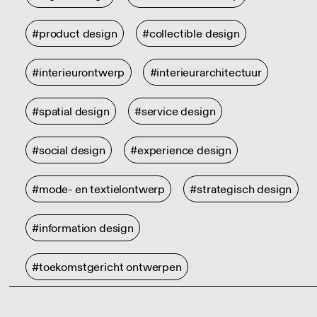
#product design
#collectible design
#interieurontwerp
#interieurarchitectuur
#spatial design
#service design
#social design
#experience design
#mode- en textielontwerp
#strategisch design
#information design
#toekomstgericht ontwerpen