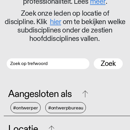
professionaliteit. Lees
meer
.
Zoek onze leden op locatie of
discipline. Klik
hier
om te bekijken welke
subdisciplines onder de zestien
hoofddisciplines vallen.
Zoek
Aangesloten als
#ontwerper
#ontwerpbureau
Locatie