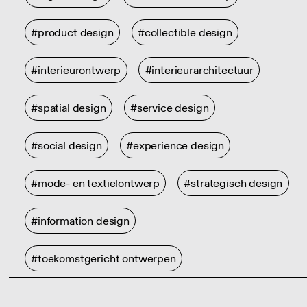
#product design
#collectible design
#interieurontwerp
#interieurarchitectuur
#spatial design
#service design
#social design
#experience design
#mode- en textielontwerp
#strategisch design
#information design
#toekomstgericht ontwerpen