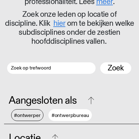
professionaliteit. Lees
meer
.
Zoek onze leden op locatie of
discipline. Klik
hier
om te bekijken welke
subdisciplines onder de zestien
hoofddisciplines vallen.
Zoek
Aangesloten als
#ontwerper
#ontwerpbureau
Locatie