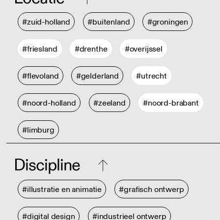
#zuid-holland
#buitenland
#groningen
#friesland
#drenthe
#overijssel
#flevoland
#gelderland
#utrecht
#noord-holland
#zeeland
#noord-brabant
#limburg
Discipline
#illustratie en animatie
#grafisch ontwerp
#digital design
#industrieel ontwerp