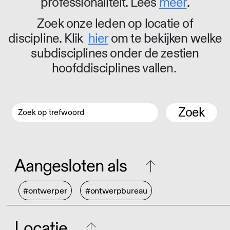
professionaliteit. Lees
meer
.
Zoek onze leden op locatie of
discipline. Klik
hier
om te bekijken welke
subdisciplines onder de zestien
hoofddisciplines vallen.
Zoek
Aangesloten als
#ontwerper
#ontwerpbureau
Locatie