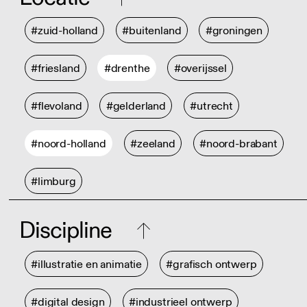
#zuid-holland
#buitenland
#groningen
#friesland
#drenthe
#overijssel
#flevoland
#gelderland
#utrecht
#noord-holland
#zeeland
#noord-brabant
#limburg
Discipline
#illustratie en animatie
#grafisch ontwerp
#digital design
#industrieel ontwerp