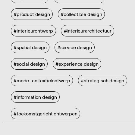
#product design
#collectible design
#interieurontwerp
#interieurarchitectuur
#spatial design
#service design
#social design
#experience design
#mode- en textielontwerp
#strategisch design
#information design
#toekomstgericht ontwerpen