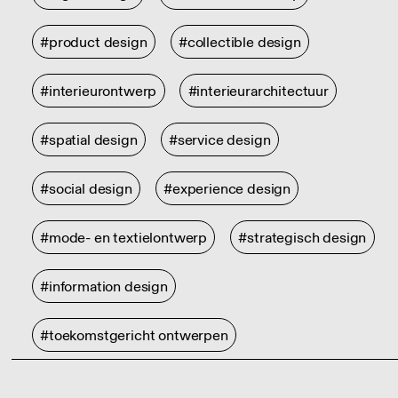
#product design
#collectible design
#interieurontwerp
#interieurarchitectuur
#spatial design
#service design
#social design
#experience design
#mode- en textielontwerp
#strategisch design
#information design
#toekomstgericht ontwerpen