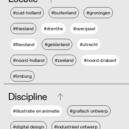
#zuid-holland
#buitenland
#groningen
#friesland
#drenthe
#overijssel
#flevoland
#gelderland
#utrecht
#noord-holland
#zeeland
#noord-brabant
#limburg
Discipline
#illustratie en animatie
#grafisch ontwerp
#digital design
#industrieel ontwerp