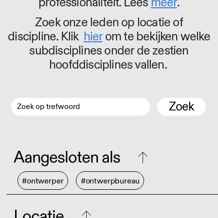
professionaliteit. Lees
meer
.
Zoek onze leden op locatie of
discipline. Klik
hier
om te bekijken welke
subdisciplines onder de zestien
hoofddisciplines vallen.
Zoek
Aangesloten als
#ontwerper
#ontwerpbureau
Locatie