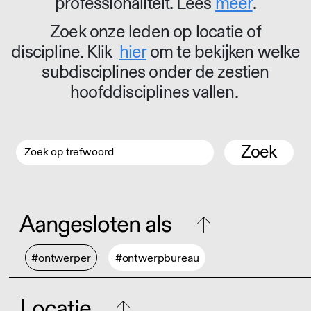
professionaliteit. Lees
meer
.
Zoek onze leden op locatie of
discipline. Klik
hier
om te bekijken welke
subdisciplines onder de zestien
hoofddisciplines vallen.
Zoek
Aangesloten als
#ontwerper
#ontwerpbureau
Locatie