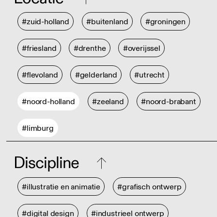
#zuid-holland
#buitenland
#groningen
#friesland
#drenthe
#overijssel
#flevoland
#gelderland
#utrecht
#noord-holland
#zeeland
#noord-brabant
#limburg
Discipline
#illustratie en animatie
#grafisch ontwerp
#digital design
#industrieel ontwerp