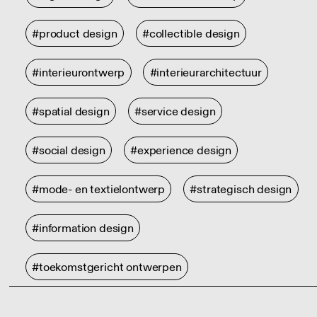
#product design
#collectible design
#interieurontwerp
#interieurarchitectuur
#spatial design
#service design
#social design
#experience design
#mode- en textielontwerp
#strategisch design
#information design
#toekomstgericht ontwerpen