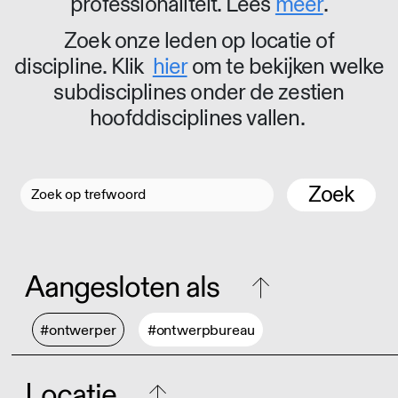
professionaliteit. Lees
meer
.
Zoek onze leden op locatie of
discipline. Klik
hier
om te bekijken welke
subdisciplines onder de zestien
hoofddisciplines vallen.
Zoek
Aangesloten als
#ontwerper
#ontwerpbureau
Locatie