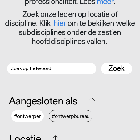
professionaliteit. Lees
meer
.
Zoek onze leden op locatie of
discipline. Klik
hier
om te bekijken welke
subdisciplines onder de zestien
hoofddisciplines vallen.
Zoek
Aangesloten als
#ontwerper
#ontwerpbureau
Locatie