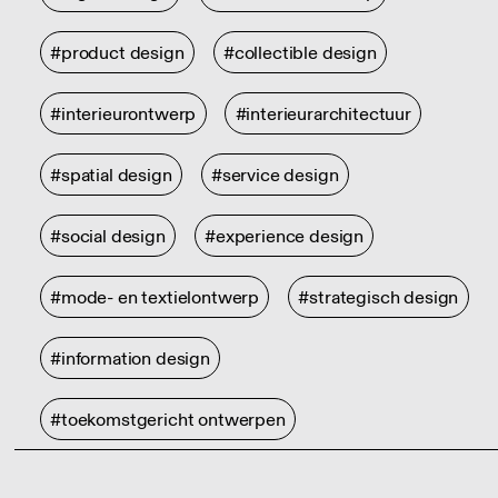
#product design
#collectible design
#interieurontwerp
#interieurarchitectuur
#spatial design
#service design
#social design
#experience design
#mode- en textielontwerp
#strategisch design
#information design
#toekomstgericht ontwerpen