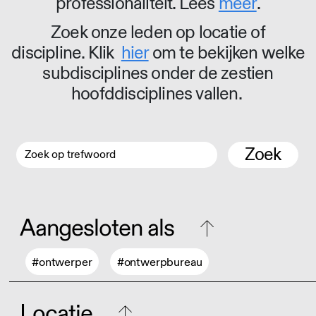
professionaliteit. Lees
meer
.
Zoek onze leden op locatie of
discipline. Klik
hier
om te bekijken welke
subdisciplines onder de zestien
hoofddisciplines vallen.
Zoek
Aangesloten als
#ontwerper
#ontwerpbureau
Locatie