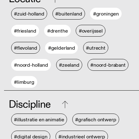
#zuid-holland
#buitenland
#groningen
#friesland
#drenthe
#overijssel
#flevoland
#gelderland
#utrecht
#noord-holland
#zeeland
#noord-brabant
#limburg
Discipline
#illustratie en animatie
#grafisch ontwerp
#digital design
#industrieel ontwerp