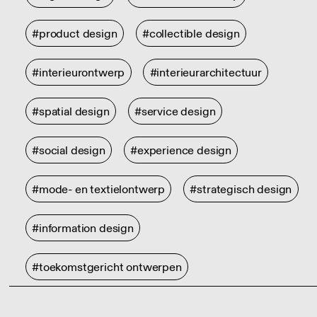
#product design
#collectible design
#interieurontwerp
#interieurarchitectuur
#spatial design
#service design
#social design
#experience design
#mode- en textielontwerp
#strategisch design
#information design
#toekomstgericht ontwerpen