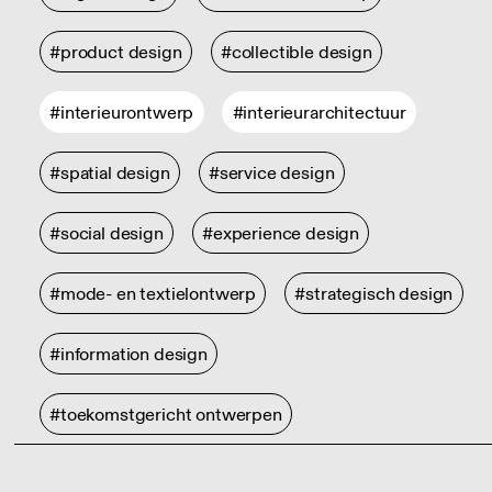
#product design
#collectible design
#interieurontwerp
#interieurarchitectuur
#spatial design
#service design
#social design
#experience design
#mode- en textielontwerp
#strategisch design
#information design
#toekomstgericht ontwerpen