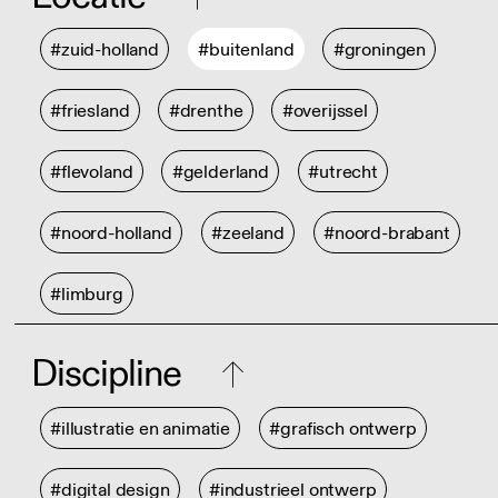
#zuid-holland
#buitenland
#groningen
#friesland
#drenthe
#overijssel
#flevoland
#gelderland
#utrecht
#noord-holland
#zeeland
#noord-brabant
#limburg
Discipline
#illustratie en animatie
#grafisch ontwerp
#digital design
#industrieel ontwerp