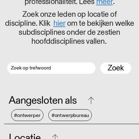
professionaliteit. Lees
meer
.
Zoek onze leden op locatie of
discipline. Klik
hier
om te bekijken welke
subdisciplines onder de zestien
hoofddisciplines vallen.
Zoek
Aangesloten als
#ontwerper
#ontwerpbureau
Locatie