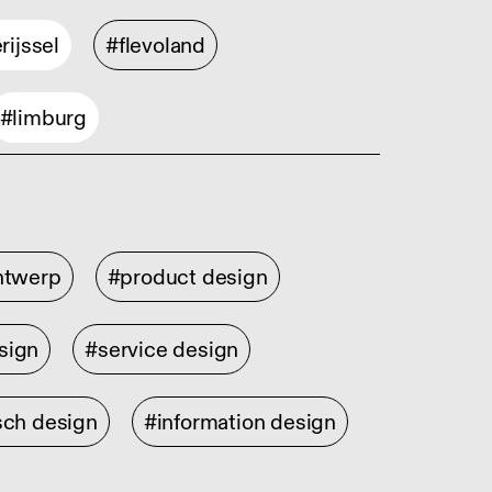
rijssel
#flevoland
#limburg
ontwerp
#product design
sign
#service design
sch design
#information design