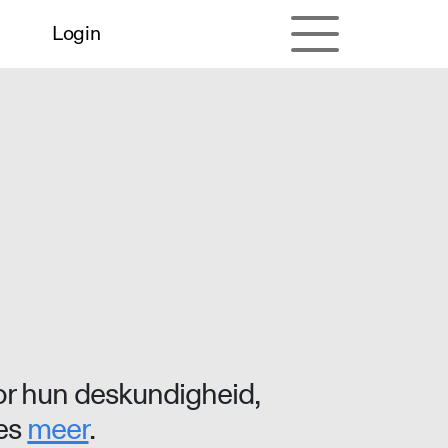
Login
r hun deskundigheid,
ees
meer
.