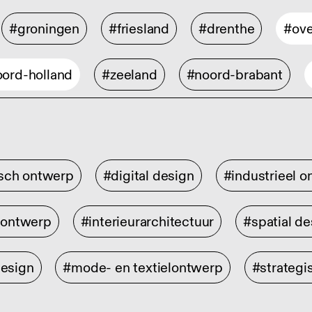
#groningen
#friesland
#drenthe
#ove
ord-holland
#zeeland
#noord-brabant
isch ontwerp
#digital design
#industrieel 
rontwerp
#interieurarchitectuur
#spatial de
design
#mode- en textielontwerp
#strategi