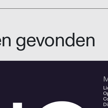
en gevonden
M
Li
O
Co
Di