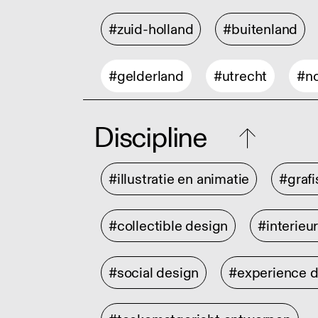
#zuid-holland
#buitenland
#gelderland
#utrecht
#no
Discipline
#illustratie en animatie
#graf
#collectible design
#interieu
#social design
#experience 