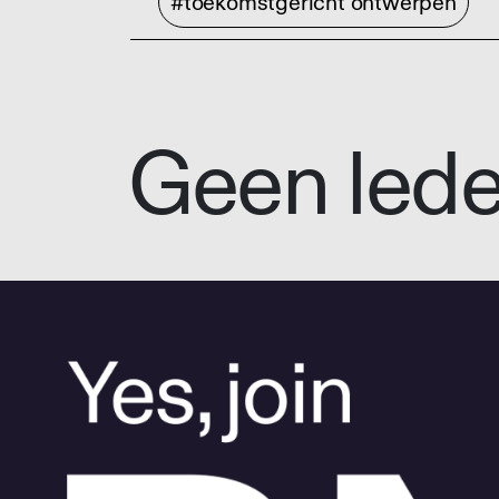
#toekomstgericht ontwerpen
Geen led