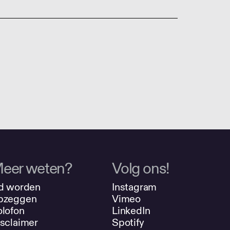
eer weten?
Volg ons!
d worden
Instagram
pzeggen
Vimeo
lofon
LinkedIn
sclaimer
Spotify