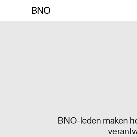
Overslaan naar inhoud
BNO-leden maken het
verantw