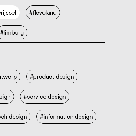
rijssel
#flevoland
#limburg
ontwerp
#product design
sign
#service design
sch design
#information design