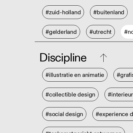
#zuid-holland
#buitenland
#gelderland
#utrecht
#no
Discipline
#illustratie en animatie
#graf
#collectible design
#interieu
#social design
#experience 