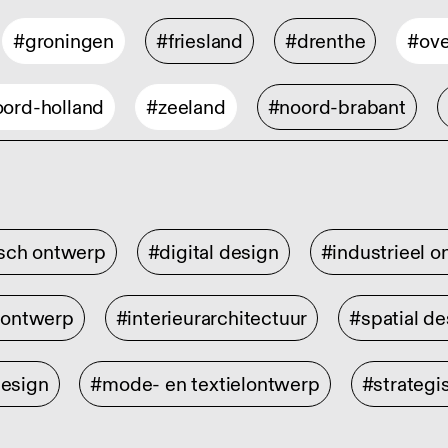
#groningen
#friesland
#drenthe
#ove
ord-holland
#zeeland
#noord-brabant
isch ontwerp
#digital design
#industrieel 
rontwerp
#interieurarchitectuur
#spatial de
design
#mode- en textielontwerp
#strategi