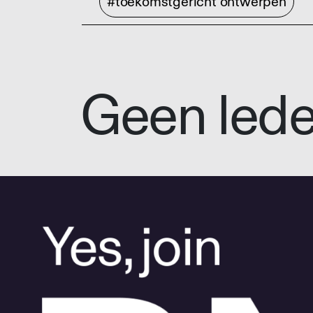
#toekomstgericht ontwerpen
Geen led