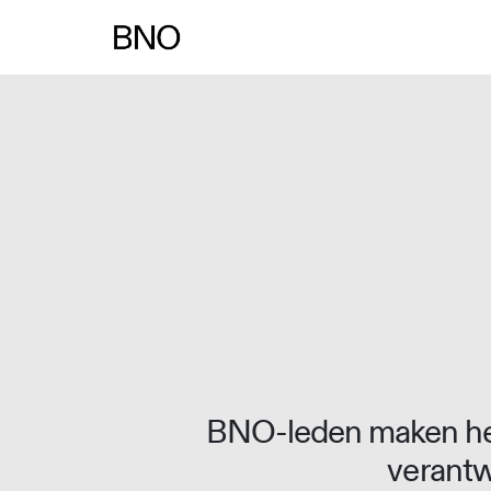
Overslaan naar inhoud
BNO-leden maken het
verantw