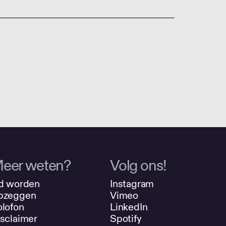
eer weten?
Volg ons!
d worden
Instagram
pzeggen
Vimeo
lofon
LinkedIn
sclaimer
Spotify