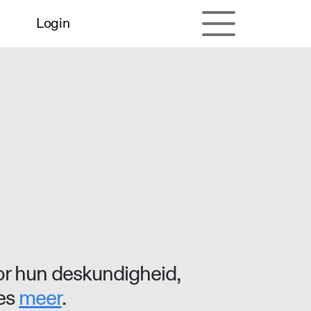
Login
r hun deskundigheid,
ees
meer
.