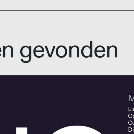
en gevonden
M
Li
O
Co
Di