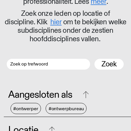
professionaliteit. Lees
meer
.
Zoek onze leden op locatie of
discipline. Klik
hier
om te bekijken welke
subdisciplines onder de zestien
hoofddisciplines vallen.
Zoek
Aangesloten als
#ontwerper
#ontwerpbureau
Locatie