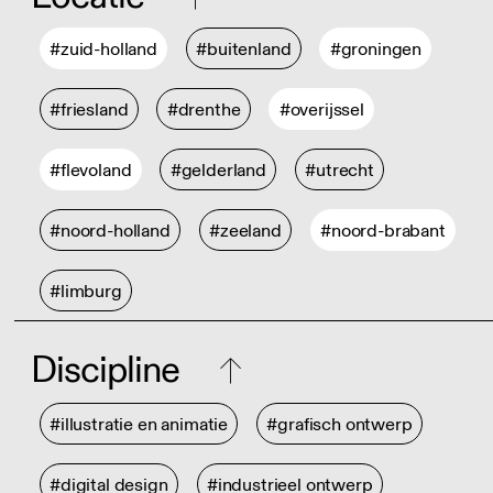
#zuid-holland
#buitenland
#groningen
#friesland
#drenthe
#overijssel
#flevoland
#gelderland
#utrecht
#noord-holland
#zeeland
#noord-brabant
#limburg
Discipline
#illustratie en animatie
#grafisch ontwerp
#digital design
#industrieel ontwerp