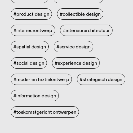
#product design
#collectible design
#interieurontwerp
#interieurarchitectuur
#spatial design
#service design
#social design
#experience design
#mode- en textielontwerp
#strategisch design
#information design
#toekomstgericht ontwerpen