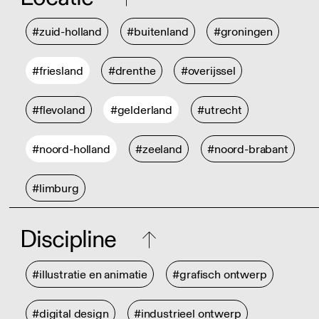
#zuid-holland
#buitenland
#groningen
#friesland
#drenthe
#overijssel
#flevoland
#gelderland
#utrecht
#noord-holland
#zeeland
#noord-brabant
#limburg
Discipline
#illustratie en animatie
#grafisch ontwerp
#digital design
#industrieel ontwerp