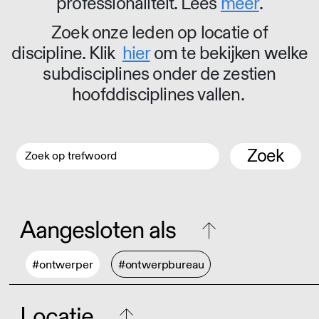
professionaliteit. Lees
meer
.
Zoek onze leden op locatie of
discipline. Klik
hier
om te bekijken welke
subdisciplines onder de zestien
hoofddisciplines vallen.
Zoek
Aangesloten als
#ontwerper
#ontwerpbureau
Locatie