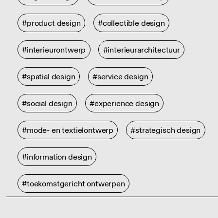
#product design
#collectible design
#interieurontwerp
#interieurarchitectuur
#spatial design
#service design
#social design
#experience design
#mode- en textielontwerp
#strategisch design
#information design
#toekomstgericht ontwerpen