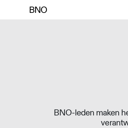
Overslaan naar inhoud
BNO-leden maken het
verantw