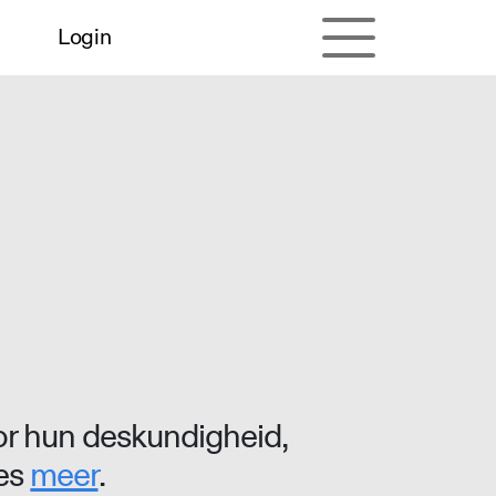
Login
r hun deskundigheid,
ees
meer
.