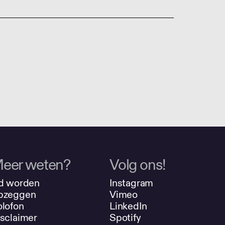
eer weten?
Volg ons!
d worden
Instagram
pzeggen
Vimeo
lofon
LinkedIn
sclaimer
Spotify