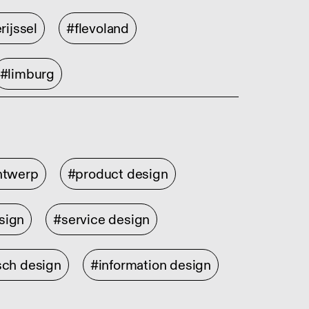
rijssel
#flevoland
#limburg
ontwerp
#product design
sign
#service design
sch design
#information design