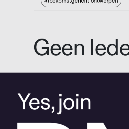
#toekomstgericht ontwerpen
Geen led