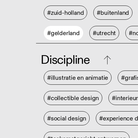
#zuid-holland
#buitenland
#gelderland
#utrecht
#no
Discipline
#illustratie en animatie
#graf
#collectible design
#interieu
#social design
#experience 