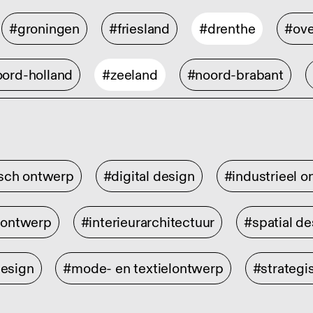
#groningen
#friesland
#drenthe
#ove
ord-holland
#zeeland
#noord-brabant
isch ontwerp
#digital design
#industrieel 
rontwerp
#interieurarchitectuur
#spatial de
design
#mode- en textielontwerp
#strategi