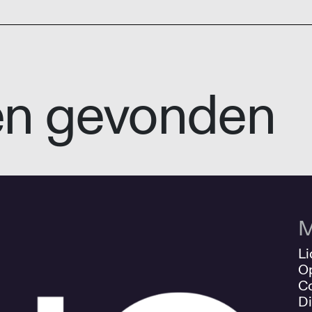
en gevonden
M
Li
O
Co
Di