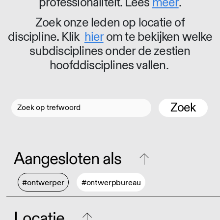
professionaliteit. Lees
meer
.
Zoek onze leden op locatie of
discipline. Klik
hier
om te bekijken welke
subdisciplines onder de zestien
hoofddisciplines vallen.
Zoek
Aangesloten als
#ontwerper
#ontwerpbureau
Locatie