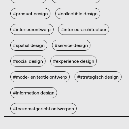
#product design
#collectible design
#interieurontwerp
#interieurarchitectuur
#spatial design
#service design
#social design
#experience design
#mode- en textielontwerp
#strategisch design
#information design
#toekomstgericht ontwerpen