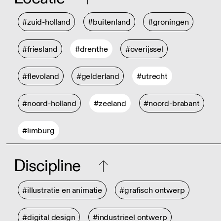
#zuid-holland
#buitenland
#groningen
#friesland
#drenthe
#overijssel
#flevoland
#gelderland
#utrecht
#noord-holland
#zeeland
#noord-brabant
#limburg
Discipline
#illustratie en animatie
#grafisch ontwerp
#digital design
#industrieel ontwerp