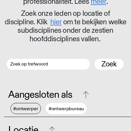
professionaliteit. Lees
meer
.
Zoek onze leden op locatie of
discipline. Klik
hier
om te bekijken welke
subdisciplines onder de zestien
hoofddisciplines vallen.
Zoek
Aangesloten als
#ontwerper
#ontwerpbureau
Locatie