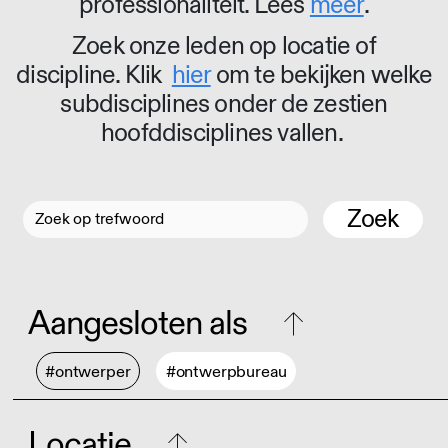
professionaliteit. Lees
meer
.
Zoek onze leden op locatie of
discipline. Klik
hier
om te bekijken welke
subdisciplines onder de zestien
hoofddisciplines vallen.
Zoek
Aangesloten als
#ontwerper
#ontwerpbureau
Locatie