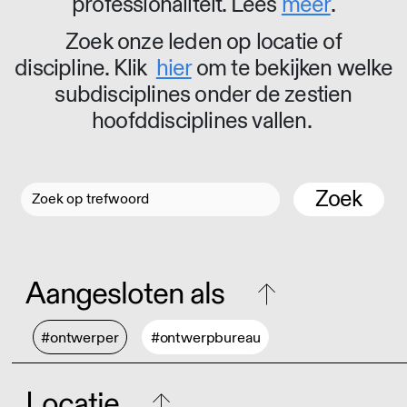
professionaliteit. Lees
meer
.
Zoek onze leden op locatie of
discipline. Klik
hier
om te bekijken welke
subdisciplines onder de zestien
hoofddisciplines vallen.
Zoek
Aangesloten als
#ontwerper
#ontwerpbureau
Locatie