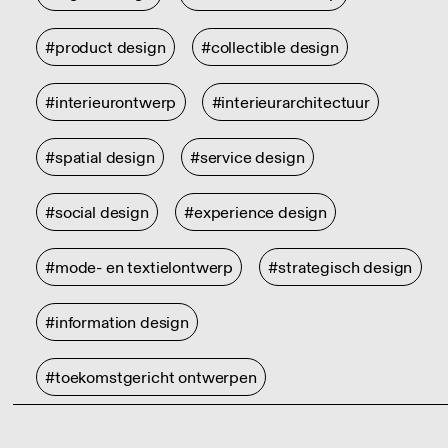
#product design
#collectible design
#interieurontwerp
#interieurarchitectuur
#spatial design
#service design
#social design
#experience design
#mode- en textielontwerp
#strategisch design
#information design
#toekomstgericht ontwerpen