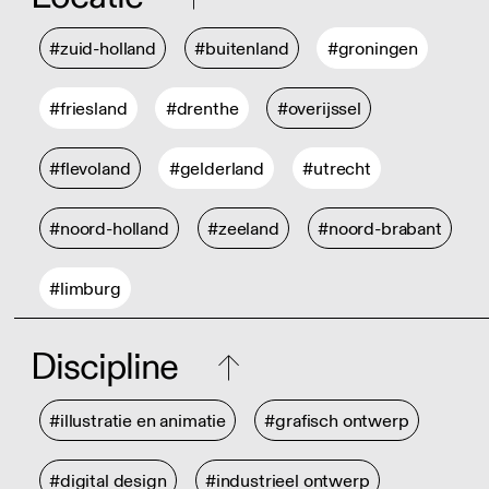
#zuid-holland
#buitenland
#groningen
#friesland
#drenthe
#overijssel
#flevoland
#gelderland
#utrecht
#noord-holland
#zeeland
#noord-brabant
#limburg
Discipline
#illustratie en animatie
#grafisch ontwerp
#digital design
#industrieel ontwerp