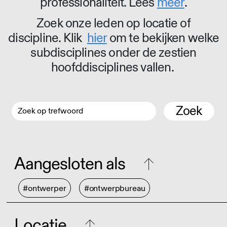
professionaliteit. Lees
meer
.
Zoek onze leden op locatie of
discipline. Klik
hier
om te bekijken welke
subdisciplines onder de zestien
hoofddisciplines vallen.
Zoek
Aangesloten als
#ontwerper
#ontwerpbureau
Locatie