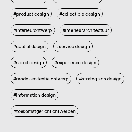
#product design
#collectible design
#interieurontwerp
#interieurarchitectuur
#spatial design
#service design
#social design
#experience design
#mode- en textielontwerp
#strategisch design
#information design
#toekomstgericht ontwerpen