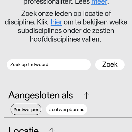
professionaliteit. Lees
meer
.
Zoek onze leden op locatie of
discipline. Klik
hier
om te bekijken welke
subdisciplines onder de zestien
hoofddisciplines vallen.
Zoek
Aangesloten als
#ontwerper
#ontwerpbureau
Locatie