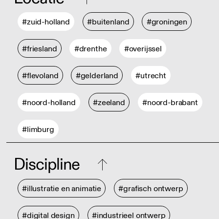
#zuid-holland
#buitenland
#groningen
#friesland
#drenthe
#overijssel
#flevoland
#gelderland
#utrecht
#noord-holland
#zeeland
#noord-brabant
#limburg
Discipline
#illustratie en animatie
#grafisch ontwerp
#digital design
#industrieel ontwerp