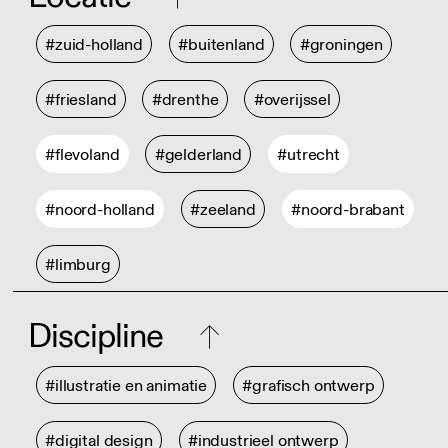
#zuid-holland
#buitenland
#groningen
#friesland
#drenthe
#overijssel
#flevoland
#gelderland
#utrecht
#noord-holland
#zeeland
#noord-brabant
#limburg
Discipline
#illustratie en animatie
#grafisch ontwerp
#digital design
#industrieel ontwerp