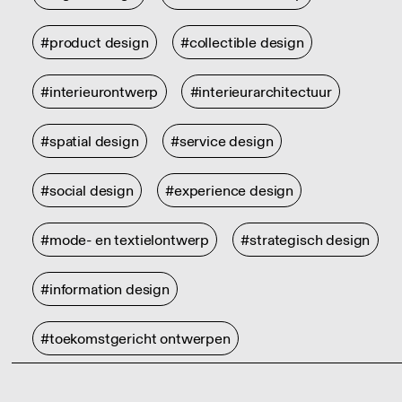
#product design
#collectible design
#interieurontwerp
#interieurarchitectuur
#spatial design
#service design
#social design
#experience design
#mode- en textielontwerp
#strategisch design
#information design
#toekomstgericht ontwerpen