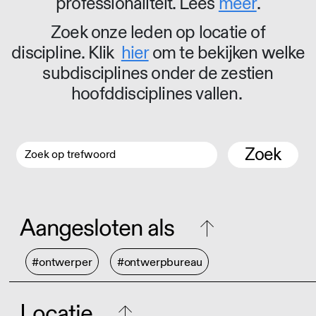
professionaliteit. Lees
meer
.
Zoek onze leden op locatie of
discipline. Klik
hier
om te bekijken welke
subdisciplines onder de zestien
hoofddisciplines vallen.
Zoek
Aangesloten als
#ontwerper
#ontwerpbureau
Locatie