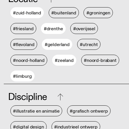
#zuid-holland
#buitenland
#groningen
#friesland
#drenthe
#overijssel
#flevoland
#gelderland
#utrecht
#noord-holland
#zeeland
#noord-brabant
#limburg
Discipline
#illustratie en animatie
#grafisch ontwerp
#digital design
#industrieel ontwerp