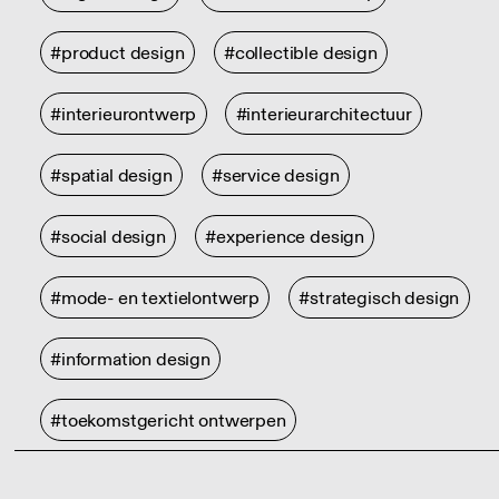
#product design
#collectible design
#interieurontwerp
#interieurarchitectuur
#spatial design
#service design
#social design
#experience design
#mode- en textielontwerp
#strategisch design
#information design
#toekomstgericht ontwerpen