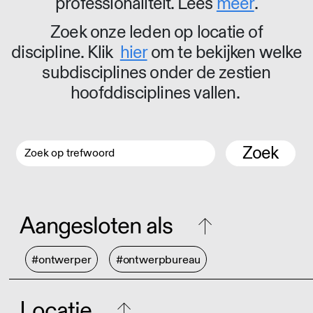
professionaliteit. Lees
meer
.
Zoek onze leden op locatie of
discipline. Klik
hier
om te bekijken welke
subdisciplines onder de zestien
hoofddisciplines vallen.
Zoek
Aangesloten als
#ontwerper
#ontwerpbureau
Locatie