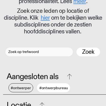
professionaliteit. Lees
meer
.
Zoek onze leden op locatie of
discipline. Klik
hier
om te bekijken welke
subdisciplines onder de zestien
hoofddisciplines vallen.
Zoek
Aangesloten als
#ontwerper
#ontwerpbureau
Locatie