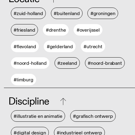
#zuid-holland
#buitenland
#groningen
#friesland
#drenthe
#overijssel
#flevoland
#gelderland
#utrecht
#noord-holland
#zeeland
#noord-brabant
#limburg
Discipline
#illustratie en animatie
#grafisch ontwerp
#digital design
#industrieel ontwerp