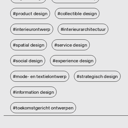
#product design
#collectible design
#interieurontwerp
#interieurarchitectuur
#spatial design
#service design
#social design
#experience design
#mode- en textielontwerp
#strategisch design
#information design
#toekomstgericht ontwerpen