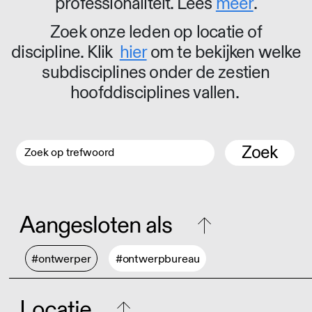
professionaliteit. Lees
meer
.
Zoek onze leden op locatie of
discipline. Klik
hier
om te bekijken welke
subdisciplines onder de zestien
hoofddisciplines vallen.
Zoek
Aangesloten als
#ontwerper
#ontwerpbureau
Locatie