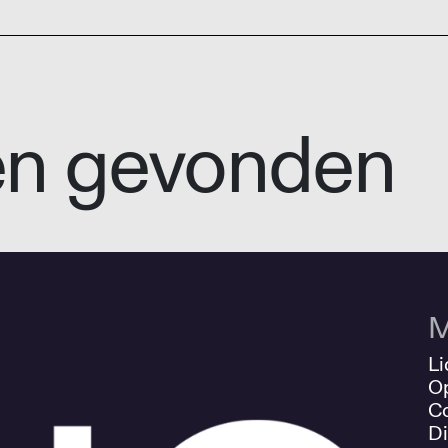
en gevonden
M
Li
O
Co
Di