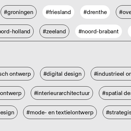
#groningen
#friesland
#drenthe
#ove
ord-holland
#zeeland
#noord-brabant
isch ontwerp
#digital design
#industrieel 
rontwerp
#interieurarchitectuur
#spatial de
design
#mode- en textielontwerp
#strategi