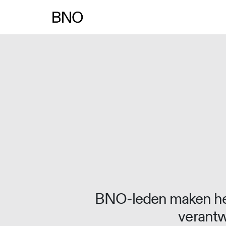
Overslaan naar inhoud
BNO-leden maken het
verantw