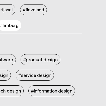
rijssel
#flevoland
#limburg
ontwerp
#product design
sign
#service design
sch design
#information design