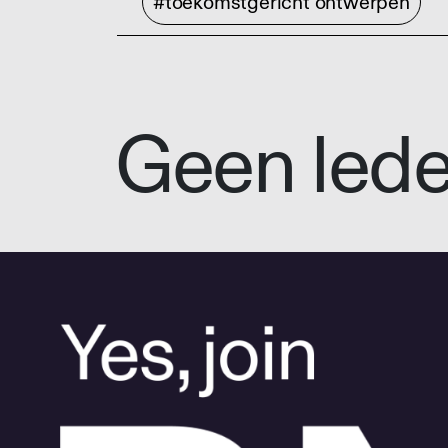
#toekomstgericht ontwerpen
Geen led