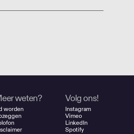
eer weten?
Volg ons!
d worden
Instagram
pzeggen
Vimeo
lofon
LinkedIn
sclaimer
Spotify