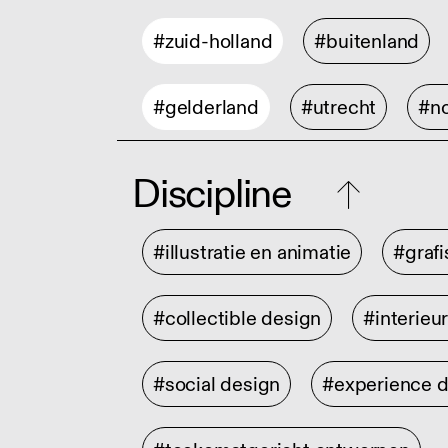
#zuid-holland
#buitenland
#gelderland
#utrecht
#no
Discipline
#illustratie en animatie
#graf
#collectible design
#interieu
#social design
#experience 