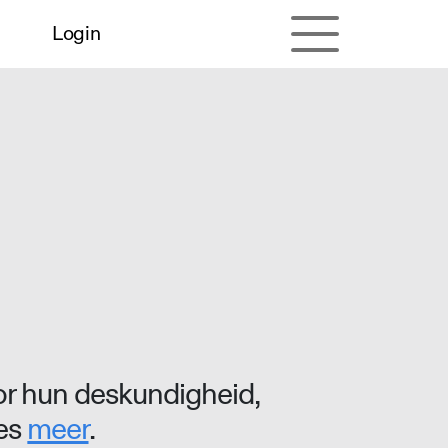
Login
r hun deskundigheid,
ees
meer
.