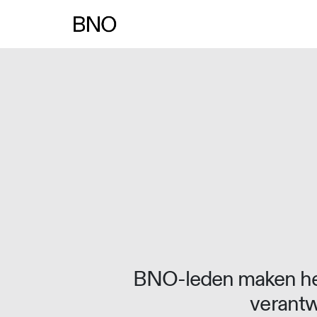
Overslaan naar inhoud
BNO-leden maken het
verantw