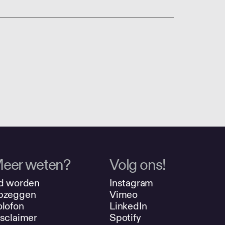
eer weten?
Volg ons!
d worden
Instagram
pzeggen
Vimeo
lofon
LinkedIn
sclaimer
Spotify