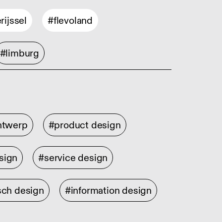
rijssel
#flevoland
#limburg
ontwerp
#product design
sign
#service design
sch design
#information design