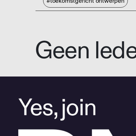
#toekomstgericht ontwerpen
Geen led