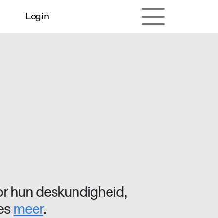
Login
r hun deskundigheid,
ees
meer
.