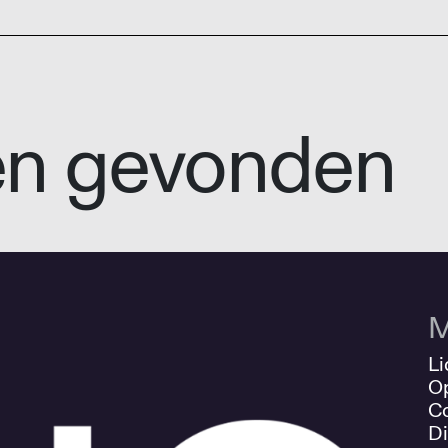
en gevonden
M
Li
O
Co
Di