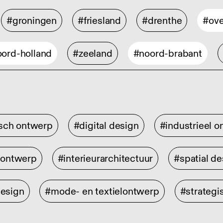
#groningen
#friesland
#drenthe
#ove
ord-holland
#zeeland
#noord-brabant
isch ontwerp
#digital design
#industrieel 
rontwerp
#interieurarchitectuur
#spatial de
design
#mode- en textielontwerp
#strategi