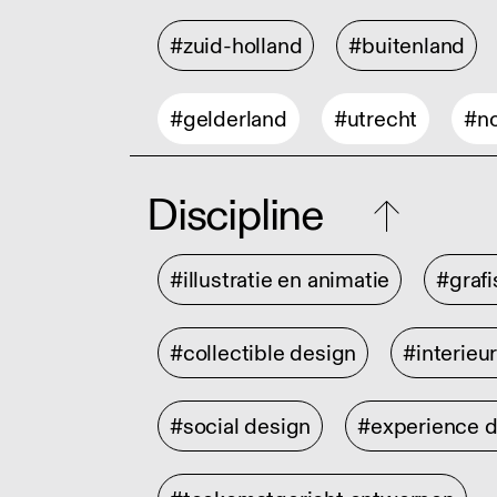
#zuid-holland
#buitenland
#gelderland
#utrecht
#no
Discipline
#illustratie en animatie
#graf
#collectible design
#interieu
#social design
#experience 