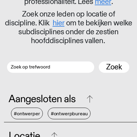
professionaliteit. Lees
meer
.
Zoek onze leden op locatie of
discipline. Klik
hier
om te bekijken welke
subdisciplines onder de zestien
hoofddisciplines vallen.
Zoek
Aangesloten als
#ontwerper
#ontwerpbureau
Locatie