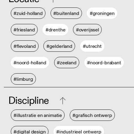
#zuid-holland
#buitenland
#groningen
#friesland
#drenthe
#overijssel
#flevoland
#gelderland
#utrecht
#noord-holland
#zeeland
#noord-brabant
#limburg
Discipline
#illustratie en animatie
#grafisch ontwerp
#digital design
#industrieel ontwerp