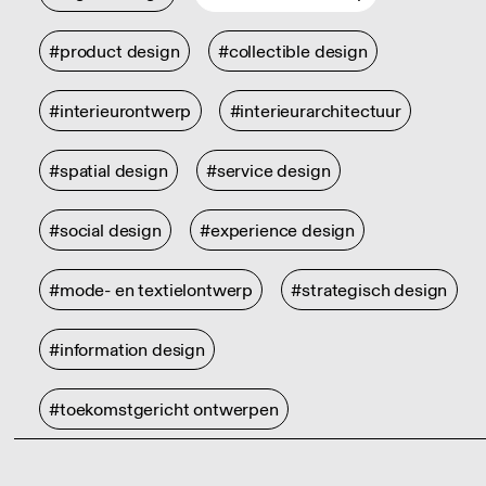
#product design
#collectible design
#interieurontwerp
#interieurarchitectuur
#spatial design
#service design
#social design
#experience design
#mode- en textielontwerp
#strategisch design
#information design
#toekomstgericht ontwerpen